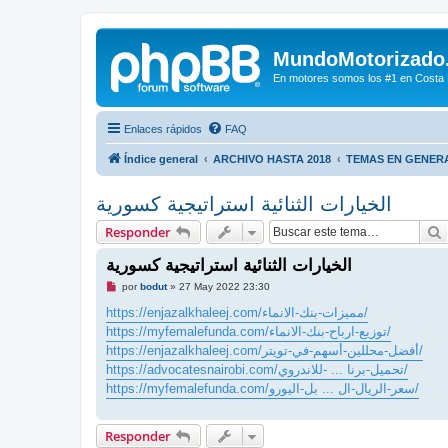
MundoMotorizado
En motores somos los #1 en Costa Ri
Enlaces rápidos
FAQ
Índice general
ARCHIVO HASTA 2018
TEMAS EN GENER
الخيارات الثنائية استراتيجية كسورية
Responder
الخيارات الثنائية استراتيجية كسورية
M
por
bodut
»
27 May 2022 23:30
e
n
https://enjazalkhaleej.com/مميزات-بنك-الانماء/
s
https://myfemalefunda.com/توزيع-ارباح-بنك-الانماء/
a
j
https://enjazalkhaleej.com/أفضل-محللين-أسهم-في-تويتر/
e
https://advocatesnairobi.com/تحميل-برنا ... -للاندروي/
s
i
https://myfemalefunda.com/سعر-الريال-ال ... بل-اليورو/
n
l
e
e
Responder
r