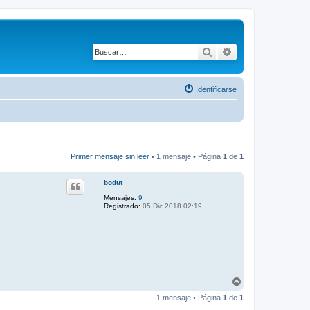
Buscar
Búsqueda avanza
Identificarse
Primer mensaje sin leer
• 1 mensaje • Página
1
de
1
bodut
Mensajes:
9
Registrado:
05 Dic 2018 02:19
A
r
1 mensaje • Página
1
de
1
r
i