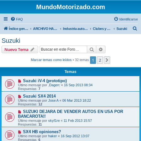
MundoMotorizado.com
FAQ
Identificarse
B
Índice general
ARCHIVO HASTA 2018
Industria automotriz
Clubes y Marcas
Suzuki
u
Suzuki
s
Buscar
Búsqueda avanzad
Nuevo Tema
c
a
1
2
Siguiente
Marcar temas como leídos
• 32 temas
r
Temas
Suzuki iV-4 (prototipo)
Último mensaje por
.Dagen:
«
16 Sep 2013 08:34
Respuestas:
7
Suzuki SX4 2014
Último mensaje por
Jose A
«
06 Mar 2013 18:22
Respuestas:
12
SUZUKI DEJARA DE VENDER AUTOS EN USA POR
BANCAROTA!!
Último mensaje por
skyf1re
«
11 Feb 2013 15:57
Respuestas:
11
SX4 HB opiniones?
Último mensaje por
haker
«
16 Sep 2012 13:07
Respuestas:
6