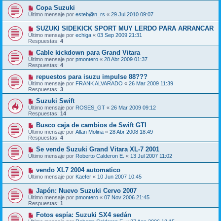
Copa Suzuki
Último mensaje por
esteb@n_rs
«
29 Jul 2010 09:07
SUZUKI SIDEKICK SPORT MUY LERDO PARA ARRANCAR
Último mensaje por
echiga
«
03 Sep 2009 21:31
Respuestas:
4
Cable kickdown para Grand Vitara
Último mensaje por
pmontero
«
28 Abr 2009 01:37
Respuestas:
4
repuestos para isuzu impulse 88???
Último mensaje por
FRANK ALVARADO
«
26 Mar 2009 11:39
Respuestas:
3
Suzuki Swift
Último mensaje por
ROSES_GT
«
26 Mar 2009 09:12
Respuestas:
14
Busco caja de cambios de Swift GTI
Último mensaje por
Allan Molina
«
28 Abr 2008 18:49
Respuestas:
4
Se vende Suzuki Grand Vitara XL-7 2001
Último mensaje por
Roberto Calderon E.
«
13 Jul 2007 11:02
vendo XL7 2004 automatico
Último mensaje por
Kaefer
«
10 Jun 2007 10:45
Japón: Nuevo Suzuki Cervo 2007
Último mensaje por
pmontero
«
07 Nov 2006 21:45
Respuestas:
1
Fotos espía: Suzuki SX4 sedán