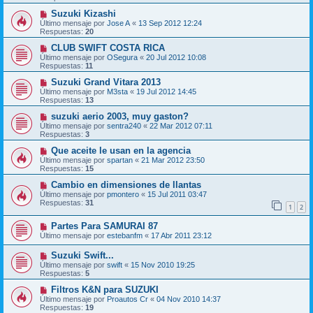
Suzuki Kizashi
Último mensaje por
Jose A
«
13 Sep 2012 12:24
Respuestas:
20
CLUB SWIFT COSTA RICA
Último mensaje por
OSegura
«
20 Jul 2012 10:08
Respuestas:
11
Suzuki Grand Vitara 2013
Último mensaje por
M3sta
«
19 Jul 2012 14:45
Respuestas:
13
suzuki aerio 2003, muy gaston?
Último mensaje por
sentra240
«
22 Mar 2012 07:11
Respuestas:
3
Que aceite le usan en la agencia
Último mensaje por
spartan
«
21 Mar 2012 23:50
Respuestas:
15
Cambio en dimensiones de llantas
Último mensaje por
pmontero
«
15 Jul 2011 03:47
Respuestas:
31
1
2
Partes Para SAMURAI 87
Último mensaje por
estebanfm
«
17 Abr 2011 23:12
Suzuki Swift...
Último mensaje por
swift
«
15 Nov 2010 19:25
Respuestas:
5
Filtros K&N para SUZUKI
Último mensaje por
Proautos Cr
«
04 Nov 2010 14:37
Respuestas:
19