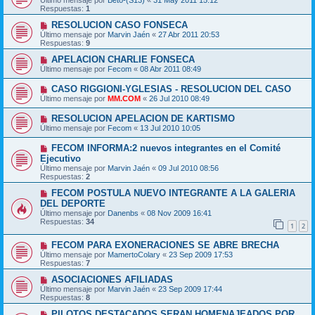
Último mensaje por
Beto-(S13)
«
31 May 2011 15:12
Respuestas:
1
RESOLUCION CASO FONSECA
Último mensaje por
Marvin Jaén
«
27 Abr 2011 20:53
Respuestas:
9
APELACION CHARLIE FONSECA
Último mensaje por
Fecom
«
08 Abr 2011 08:49
CASO RIGGIONI-YGLESIAS - RESOLUCION DEL CASO
Último mensaje por
MM.COM
«
26 Jul 2010 08:49
RESOLUCION APELACION DE KARTISMO
Último mensaje por
Fecom
«
13 Jul 2010 10:05
FECOM INFORMA:2 nuevos integrantes en el Comité
Ejecutivo
Último mensaje por
Marvin Jaén
«
09 Jul 2010 08:56
Respuestas:
2
FECOM POSTULA NUEVO INTEGRANTE A LA GALERIA
DEL DEPORTE
Último mensaje por
Danenbs
«
08 Nov 2009 16:41
Respuestas:
34
1
2
FECOM PARA EXONERACIONES SE ABRE BRECHA
Último mensaje por
MamertoColary
«
23 Sep 2009 17:53
Respuestas:
7
ASOCIACIONES AFILIADAS
Último mensaje por
Marvin Jaén
«
23 Sep 2009 17:44
Respuestas:
8
PILOTOS DESTACADOS SERAN HOMENAJEADOS POR