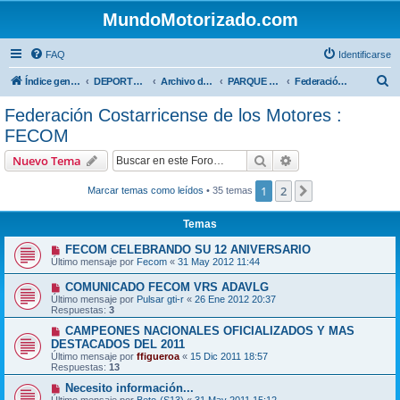
MundoMotorizado.com
FAQ
Identificarse
B
Índice general
DEPORTES NACIONALES
Archivo deportes nacionales
PARQUE VIVA - ANTIGUO AUTODROMO LA GUACIMA
Federación Costarricense de los Motores : FECOM
u
Federación Costarricense de los Motores :
s
FECOM
c
Buscar
Búsqueda avanzad
Nuevo Tema
a
r
1
2
Siguiente
Marcar temas como leídos
• 35 temas
Temas
FECOM CELEBRANDO SU 12 ANIVERSARIO
Último mensaje por
Fecom
«
31 May 2012 11:44
COMUNICADO FECOM VRS ADAVLG
Último mensaje por
Pulsar gti-r
«
26 Ene 2012 20:37
Respuestas:
3
CAMPEONES NACIONALES OFICIALIZADOS Y MAS
DESTACADOS DEL 2011
Último mensaje por
ffigueroa
«
15 Dic 2011 18:57
Respuestas:
13
Necesito información...