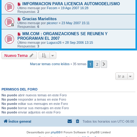
IMFORMACION PARA LICENCIA AUTOMODELISMO
Último mensaje por
Fecom
«
19 Ago 2007 16:28
Respuestas:
2
Gracias Marielitos
Último mensaje por
piconcr
«
23 May 2007 15:11
Respuestas:
6
MM.COM : ORGANIZACIONES SE REUNEN Y
PROGRAMAN EL 2007
Último mensaje por
Luguco26
«
28 Sep 2006 13:15
Respuestas:
3
Nuevo Tema
1
2
Siguiente
Marcar temas como leídos
• 35 temas
Ir a
PERMISOS DEL FORO
No puede
abrir nuevos temas en este Foro
No puede
responder a temas en este Foro
No puede
editar sus mensajes en este Foro
No puede
borrar sus mensajes en este Foro
No puede
enviar adjuntos en este Foro
Índice general
Todos los horarios son
UTC-06:00
Desarrollado por
phpBB
® Forum Software © phpBB Limited