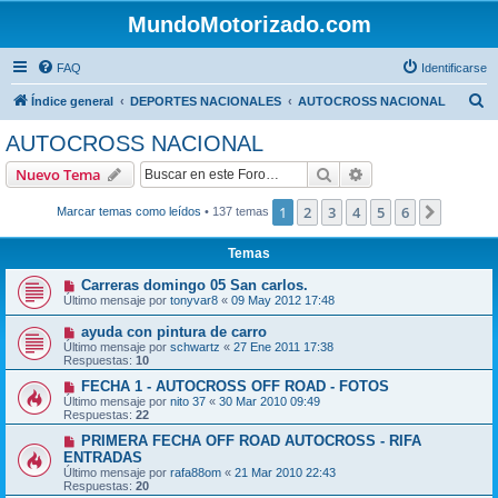
MundoMotorizado.com
FAQ
Identificarse
B
Índice general
DEPORTES NACIONALES
AUTOCROSS NACIONAL
u
AUTOCROSS NACIONAL
s
Buscar
Búsqueda avanzad
Nuevo Tema
c
a
1
2
3
4
5
6
Siguien
Marcar temas como leídos
• 137 temas
r
Temas
Carreras domingo 05 San carlos.
Último mensaje por
tonyvar8
«
09 May 2012 17:48
ayuda con pintura de carro
Último mensaje por
schwartz
«
27 Ene 2011 17:38
Respuestas:
10
FECHA 1 - AUTOCROSS OFF ROAD - FOTOS
Último mensaje por
nito 37
«
30 Mar 2010 09:49
Respuestas:
22
PRIMERA FECHA OFF ROAD AUTOCROSS - RIFA
ENTRADAS
Último mensaje por
rafa88om
«
21 Mar 2010 22:43
Respuestas:
20