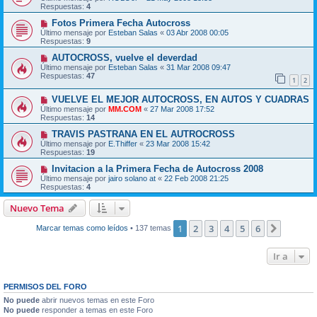
Respuestas:
4
Fotos Primera Fecha Autocross
Último mensaje por
Esteban Salas
«
03 Abr 2008 00:05
Respuestas:
9
AUTOCROSS, vuelve el deverdad
Último mensaje por
Esteban Salas
«
31 Mar 2008 09:47
Respuestas:
47
1
2
VUELVE EL MEJOR AUTOCROSS, EN AUTOS Y CUADRAS
Último mensaje por
MM.COM
«
27 Mar 2008 17:52
Respuestas:
14
TRAVIS PASTRANA EN EL AUTROCROSS
Último mensaje por
E.Thiffer
«
23 Mar 2008 15:42
Respuestas:
19
Invitacion a la Primera Fecha de Autocross 2008
Último mensaje por
jairo solano at
«
22 Feb 2008 21:25
Respuestas:
4
Nuevo Tema
1
2
3
4
5
6
Siguien
Marcar temas como leídos
• 137 temas
Ir a
PERMISOS DEL FORO
No puede
abrir nuevos temas en este Foro
No puede
responder a temas en este Foro