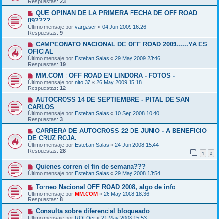
Respuestas:
23
QUE OPINAN DE LA PRIMERA FECHA DE OFF ROAD
09????
Último mensaje por
vargascr
«
04 Jun 2009 16:26
Respuestas:
9
CAMPEONATO NACIONAL DE OFF ROAD 2009......YA ES
OFICIAL
Último mensaje por
Esteban Salas
«
29 May 2009 23:46
Respuestas:
19
MM.COM : OFF ROAD EN LINDORA - FOTOS -
Último mensaje por
nito 37
«
26 May 2009 15:18
Respuestas:
12
AUTOCROSS 14 DE SEPTIEMBRE - PITAL DE SAN
CARLOS
Último mensaje por
Esteban Salas
«
10 Sep 2008 10:40
Respuestas:
3
CARRERA DE AUTOCROSS 22 DE JUNIO - A BENEFICIO
DE CRUZ ROJA.
Último mensaje por
Esteban Salas
«
24 Jun 2008 15:44
Respuestas:
28
1
2
Quienes corren el fin de semana???
Último mensaje por
Esteban Salas
«
29 May 2008 13:54
Torneo Nacional OFF ROAD 2008, algo de info
Último mensaje por
MM.COM
«
26 May 2008 18:36
Respuestas:
8
Consulta sobre diferencial bloqueado
Último mensaje por
ROLOcr
«
21 May 2008 15:53