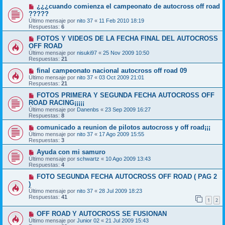
¿¿¿cuando comienza el campeonato de autocross off road
?????
Último mensaje por
nito 37
«
11 Feb 2010 18:19
Respuestas:
6
FOTOS Y VIDEOS DE LA FECHA FINAL DEL AUTOCROSS
OFF ROAD
Último mensaje por
nisuki97
«
25 Nov 2009 10:50
Respuestas:
21
final campeonato nacional autocross off road 09
Último mensaje por
nito 37
«
03 Oct 2009 21:01
Respuestas:
21
FOTOS PRIMERA Y SEGUNDA FECHA AUTOCROSS OFF
ROAD RACING¡¡¡¡¡
Último mensaje por
Danenbs
«
23 Sep 2009 16:27
Respuestas:
8
comunicado a reunion de pilotos autocross y off road¡¡¡
Último mensaje por
nito 37
«
17 Ago 2009 15:55
Respuestas:
3
Ayuda con mi samuro
Último mensaje por
schwartz
«
10 Ago 2009 13:43
Respuestas:
4
FOTO SEGUNDA FECHA AUTOCROSS OFF ROAD ( PAG 2
)
Último mensaje por
nito 37
«
28 Jul 2009 18:23
Respuestas:
41
1
2
OFF ROAD Y AUTOCROSS SE FUSIONAN
Último mensaje por
Junior 02
«
21 Jul 2009 15:43