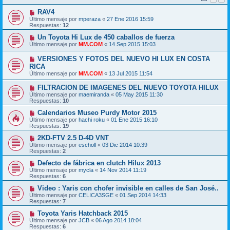
RAV4
Último mensaje por
mperaza
«
27 Ene 2016 15:59
Respuestas:
12
Un Toyota Hi Lux de 450 caballos de fuerza
Último mensaje por
MM.COM
«
14 Sep 2015 15:03
VERSIONES Y FOTOS DEL NUEVO HI LUX EN COSTA
RICA
Último mensaje por
MM.COM
«
13 Jul 2015 11:54
FILTRACION DE IMAGENES DEL NUEVO TOYOTA HILUX
Último mensaje por
maemiranda
«
05 May 2015 11:30
Respuestas:
10
Calendarios Museo Purdy Motor 2015
Último mensaje por
hachi roku
«
01 Ene 2015 16:10
Respuestas:
19
2KD-FTV 2.5 D-4D VNT
Último mensaje por
escholl
«
03 Dic 2014 10:39
Respuestas:
2
Defecto de fábrica en clutch Hilux 2013
Último mensaje por
mycla
«
14 Nov 2014 11:19
Respuestas:
6
Video : Yaris con chofer invisible en calles de San José..
Último mensaje por
CELICA3SGE
«
01 Sep 2014 14:33
Respuestas:
7
Toyota Yaris Hatchback 2015
Último mensaje por
JCB
«
06 Ago 2014 18:04
Respuestas:
6