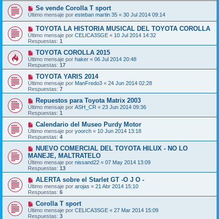
Se vende Corolla T sport
Último mensaje por
esteban martin 35
«
30 Jul 2014 09:14
TOYOTA LA HISTORIA MUSICAL DEL TOYOTA COROLLA
Último mensaje por
CELICA3SGE
«
10 Jul 2014 14:32
Respuestas:
1
TOYOTA COROLLA 2015
Último mensaje por
haker
«
06 Jul 2014 20:48
Respuestas:
17
TOYOTA YARIS 2014
Último mensaje por
ManFredo3
«
24 Jun 2014 02:28
Respuestas:
7
Repuestos para Toyota Matrix 2003
Último mensaje por
ASH_CR
«
23 Jun 2014 09:36
Respuestas:
1
Calendario del Museo Purdy Motor
Último mensaje por
yoorch
«
10 Jun 2014 13:18
Respuestas:
4
NUEVO COMERCIAL DEL TOYOTA HILUX - NO LO
MANEJE, MALTRATELO
Último mensaje por
nissand22
«
07 May 2014 13:09
Respuestas:
13
ALERTA sobre el Starlet GT -O J O -
Último mensaje por
arojas
«
21 Abr 2014 15:10
Respuestas:
6
Corolla T sport
Último mensaje por
CELICA3SGE
«
27 Mar 2014 15:09
Respuestas:
3