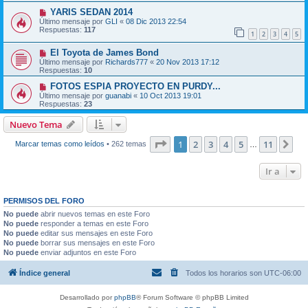
YARIS SEDAN 2014
Último mensaje por
GLI
«
08 Dic 2013 22:54
Respuestas:
117
1
2
3
4
5
El Toyota de James Bond
Último mensaje por
Richards777
«
20 Nov 2013 17:12
Respuestas:
10
FOTOS ESPIA PROYECTO EN PURDY...
Último mensaje por
guanabi
«
10 Oct 2013 19:01
Respuestas:
23
Nuevo Tema
Página
1
de
11
1
2
3
4
5
11
Sig
Marcar temas como leídos
• 262 temas
…
Ir a
PERMISOS DEL FORO
No puede
abrir nuevos temas en este Foro
No puede
responder a temas en este Foro
No puede
editar sus mensajes en este Foro
No puede
borrar sus mensajes en este Foro
No puede
enviar adjuntos en este Foro
Índice general
Todos los horarios son
UTC-06:00
Desarrollado por
phpBB
® Forum Software © phpBB Limited