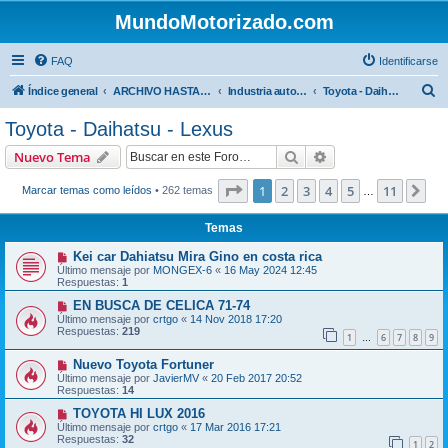
MundoMotorizado.com
FAQ
Identificarse
B
Índice general
ARCHIVO HASTA 2018
Industria automotriz
Toyota - Daihatsu - Lexus
u
Toyota - Daihatsu - Lexus
s
Buscar
Búsqueda avanzad
Nuevo Tema
c
a
Página
1
de
11
1
2
3
4
5
11
Sig
Marcar temas como leídos
• 262 temas
…
r
Temas
Kei car Dahiatsu Mira Gino en costa rica
Último mensaje por
MONGEX-6
«
16 May 2024 12:45
Respuestas:
1
EN BUSCA DE CELICA 71-74
Último mensaje por
crtgo
«
14 Nov 2018 17:20
Respuestas:
219
1
6
7
8
9
…
Nuevo Toyota Fortuner
Último mensaje por
JavierMV
«
20 Feb 2017 20:52
Respuestas:
14
TOYOTA HI LUX 2016
Último mensaje por
crtgo
«
17 Mar 2016 17:21
Respuestas:
32
1
2