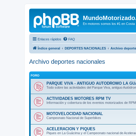
MundoMotorizado
En motores somos los #1 en Costa Ri
Enlaces rápidos
FAQ
Índice general
DEPORTES NACIONALES
Archivo deporte
Archivo deportes nacionales
FORO
PARQUE VIVA - ANTIGUO AUTODROMO LA GU
Todo sobre las actividades del Parque Viva, antiguo Autódr
ACTIVIDADES MOTORES RPM TV
Información y cobertura de los eventos motorizados de RPM
MOTOVELOCIDAD NACIONAL
Campeonato Nacional de Superbikes
ACELERACION Y PIQUES
Piques en La Guácima y el Campeonato nacional de Acelera