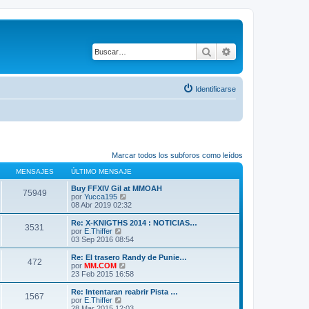
Buscar
Búsqueda avanza
Identificarse
Marcar todos los subforos como leídos
MENSAJES
ÚLTIMO MENSAJE
Buy FFXIV Gil at MMOAH
75949
V
por
Yucca195
e
08 Abr 2019 02:32
r
ú
Re: X-KNIGTHS 2014 : NOTICIAS…
3531
l
V
por
E.Thiffer
t
e
03 Sep 2016 08:54
i
r
m
ú
Re: El trasero Randy de Punie…
472
o
l
V
por
MM.COM
m
t
e
23 Feb 2015 16:58
e
i
r
n
m
ú
Re: Intentaran reabrir Pista …
s
1567
o
l
V
por
E.Thiffer
a
m
t
e
28 Mar 2015 12:03