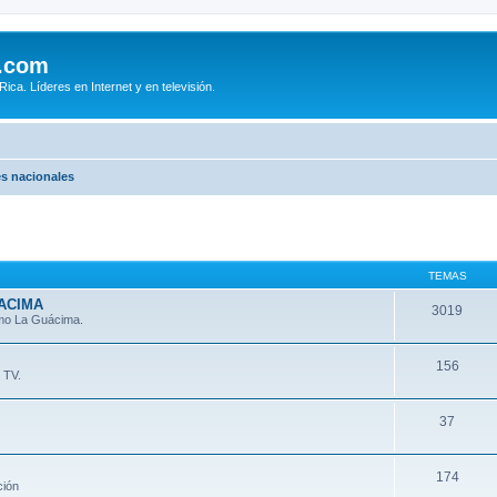
.com
ca. Líderes en Internet y en televisión.
s nacionales
TEMAS
ACIMA
3019
omo La Guácima.
156
 TV.
37
174
ción