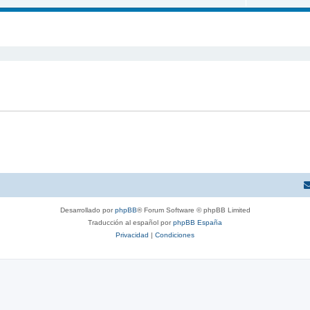
queda avanzada
Desarrollado por
phpBB
® Forum Software © phpBB Limited
Traducción al español por
phpBB España
Privacidad
|
Condiciones