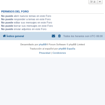
Ir a
PERMISOS DEL FORO
No puede
abrir nuevos temas en este Foro
No puede
responder a temas en este Foro
No puede
editar sus mensajes en este Foro
No puede
borrar sus mensajes en este Foro
No puede
enviar adjuntos en este Foro
Índice general
Todos los horarios son
UTC-06:00
Desarrollado por
phpBB
® Forum Software © phpBB Limited
Traducción al español por
phpBB España
Privacidad
|
Condiciones