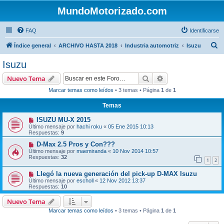
MundoMotorizado.com
FAQ
Identificarse
B
Índice general
ARCHIVO HASTA 2018
Industria automotriz
Isuzu
u
Isuzu
s
Buscar
Búsqueda avanzad
Nuevo Tema
c
Marcar temas como leídos
• 3 temas • Página
1
de
1
a
Temas
r
ISUZU MU-X 2015
Último mensaje por
hachi roku
«
05 Ene 2015 10:13
Respuestas:
9
D-Max 2.5 Pros y Con???
Último mensaje por
maemiranda
«
10 Nov 2014 10:57
Respuestas:
32
1
2
Llegó la nueva generación del pick-up D-MAX Isuzu
Último mensaje por
escholl
«
12 Nov 2012 13:37
Respuestas:
10
Nuevo Tema
Marcar temas como leídos
• 3 temas • Página
1
de
1