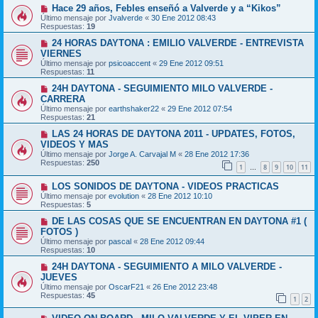
Hace 29 años, Febles enseñó a Valverde y a “Kikos”
Último mensaje por
Jvalverde
«
30 Ene 2012 08:43
Respuestas:
19
24 HORAS DAYTONA : EMILIO VALVERDE - ENTREVISTA
VIERNES
Último mensaje por
psicoaccent
«
29 Ene 2012 09:51
Respuestas:
11
24H DAYTONA - SEGUIMIENTO MILO VALVERDE -
CARRERA
Último mensaje por
earthshaker22
«
29 Ene 2012 07:54
Respuestas:
21
LAS 24 HORAS DE DAYTONA 2011 - UPDATES, FOTOS,
VIDEOS Y MAS
Último mensaje por
Jorge A. Carvajal M
«
28 Ene 2012 17:36
Respuestas:
250
1
8
9
10
11
…
LOS SONIDOS DE DAYTONA - VIDEOS PRACTICAS
Último mensaje por
evolution
«
28 Ene 2012 10:10
Respuestas:
5
DE LAS COSAS QUE SE ENCUENTRAN EN DAYTONA #1 (
FOTOS )
Último mensaje por
pascal
«
28 Ene 2012 09:44
Respuestas:
10
24H DAYTONA - SEGUIMIENTO A MILO VALVERDE -
JUEVES
Último mensaje por
OscarF21
«
26 Ene 2012 23:48
Respuestas:
45
1
2