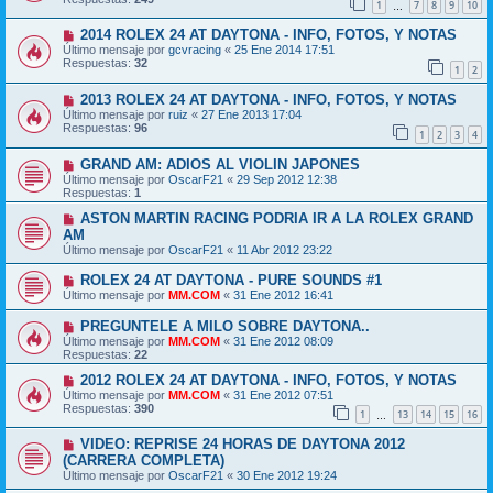
1
7
8
9
10
…
2014 ROLEX 24 AT DAYTONA - INFO, FOTOS, Y NOTAS
Último mensaje por
gcvracing
«
25 Ene 2014 17:51
Respuestas:
32
1
2
2013 ROLEX 24 AT DAYTONA - INFO, FOTOS, Y NOTAS
Último mensaje por
ruiz
«
27 Ene 2013 17:04
Respuestas:
96
1
2
3
4
GRAND AM: ADIOS AL VIOLIN JAPONES
Último mensaje por
OscarF21
«
29 Sep 2012 12:38
Respuestas:
1
ASTON MARTIN RACING PODRIA IR A LA ROLEX GRAND
AM
Último mensaje por
OscarF21
«
11 Abr 2012 23:22
ROLEX 24 AT DAYTONA - PURE SOUNDS #1
Último mensaje por
MM.COM
«
31 Ene 2012 16:41
PREGUNTELE A MILO SOBRE DAYTONA..
Último mensaje por
MM.COM
«
31 Ene 2012 08:09
Respuestas:
22
2012 ROLEX 24 AT DAYTONA - INFO, FOTOS, Y NOTAS
Último mensaje por
MM.COM
«
31 Ene 2012 07:51
Respuestas:
390
1
13
14
15
16
…
VIDEO: REPRISE 24 HORAS DE DAYTONA 2012
(CARRERA COMPLETA)
Último mensaje por
OscarF21
«
30 Ene 2012 19:24