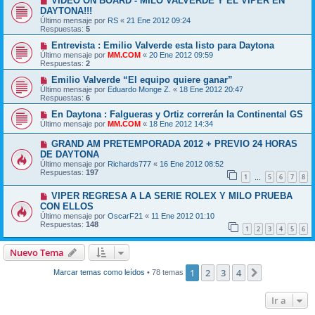
VIDEO ON BOARD - MILO VALVERDE Y EL VIPER EN
DAYTONA!!!
Último mensaje por
RS
«
21 Ene 2012 09:24
Respuestas:
5
Entrevista : Emilio Valverde esta listo para Daytona
Último mensaje por
MM.COM
«
20 Ene 2012 09:59
Respuestas:
2
Emilio Valverde “El equipo quiere ganar”
Último mensaje por
Eduardo Monge Z.
«
18 Ene 2012 20:47
Respuestas:
6
En Daytona : Falgueras y Ortiz correrán la Continental GS
Último mensaje por
MM.COM
«
18 Ene 2012 14:34
GRAND AM PRETEMPORADA 2012 + PREVIO 24 HORAS
DE DAYTONA
Último mensaje por
Richards777
«
16 Ene 2012 08:52
Respuestas:
197
1
5
6
7
8
…
VIPER REGRESA A LA SERIE ROLEX Y MILO PRUEBA
CON ELLOS
Último mensaje por
OscarF21
«
11 Ene 2012 01:10
Respuestas:
148
1
2
3
4
5
6
Nuevo Tema
1
2
3
4
Siguiente
Marcar temas como leídos
• 78 temas
Ir a