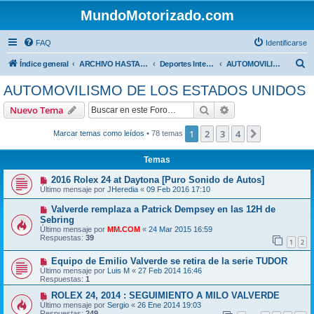
MundoMotorizado.com
FAQ
Identificarse
B
Índice general
ARCHIVO HASTA 2018
Deportes Internacionales
AUTOMOVILISMO DE LOS ESTADOS UNIDOS
u
AUTOMOVILISMO DE LOS ESTADOS UNIDOS
s
Buscar
Búsqueda avanzad
Nuevo Tema
c
a
1
2
3
4
Siguiente
Marcar temas como leídos
• 78 temas
r
Temas
2016 Rolex 24 at Daytona [Puro Sonido de Autos]
Último mensaje por
JHeredia
«
09 Feb 2016 17:10
Valverde remplaza a Patrick Dempsey en las 12H de
Sebring
Último mensaje por
MM.COM
«
24 Mar 2015 16:59
Respuestas:
39
1
2
Equipo de Emilio Valverde se retira de la serie TUDOR
Último mensaje por
Luis M
«
27 Feb 2014 16:46
Respuestas:
1
ROLEX 24, 2014 : SEGUIMIENTO A MILO VALVERDE
Último mensaje por
Sergio
«
26 Ene 2014 19:03
Respuestas:
249