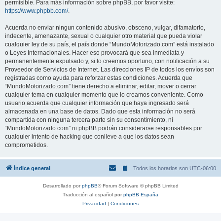
permisible. Para más información sobre phpBB, por favor visite:
https://www.phpbb.com/
.
Acuerda no enviar ningun contenido abusivo, obsceno, vulgar, difamatorio,
indecente, amenazante, sexual o cualquier otro material que pueda violar
cualquier ley de su país, el país donde “MundoMotorizado.com” está instalado
o Leyes Internacionales. Hacer eso provocará que sea inmediata y
permanentemente expulsado y, si lo creemos oportuno, con notificación a su
Proveedor de Servicios de Internet. Las direcciones IP de todos los envíos son
registradas como ayuda para reforzar estas condiciones. Acuerda que
“MundoMotorizado.com” tiene derecho a eliminar, editar, mover o cerrar
cualquier tema en cualquier momento que lo creamos conveniente. Como
usuario acuerda que cualquier información que haya ingresado será
almacenada en una base de datos. Dado que esta información no será
compartida con ninguna tercera parte sin su consentimiento, ni
“MundoMotorizado.com” ni phpBB podrán considerarse responsables por
cualquier intento de hacking que conlleve a que los datos sean
comprometidos.
Índice general
Todos los horarios son
UTC-06:00
Desarrollado por
phpBB
® Forum Software © phpBB Limited
Traducción al español por
phpBB España
Privacidad
|
Condiciones