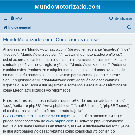
MundoMotorizado.com
FAQ
Identificarse
B
Índice general
u
MundoMotorizado.com - Condiciones de uso
s
c
Al ingresar en “MundoMotorizado.com” (de aquí en adelante “nosotros”, “nos”,
“nuestro”, “MundoMotorizado.com”, “https://mundomotorizado.com/foros”),
a
usted acuerda estar legalmente sometido a los siguientes términos. En caso
r
contrario por favor no se registre y/o use “MundoMotorizado.com”. Podemos
cambiar estos términos en cualquier momento e intentaríamos avisarle, sin
embargo sería prudente que los revisase por su cuenta periódicamente.
Seguir registrado a “MundoMotorizado.com” después de esos cambios
significa que acuerda estar legalmente sometido a esos nuevos términos tal
como fueron actualizados y/o reformados.
Nuestros foros están desarrollados por phpBB (de aquí en adelante “ellos”,
“sus”, “software phpBB”, “www.phpbb.com”, “phpBB Limited”, “phpBB Teams”)
el cual es una solución de foros liberada bajo la “
GNU General Public License v2 en Ingles
” (de aquí en adelante “GPL”) y
puede ser descargada de
www.phpbb.com
. El software phpBB solamente
facilita discusiones basadas en Internet y la GPL estrictamente los excluye de
lo que aprobamos y/o desaprobamos como conductas y/o contenido