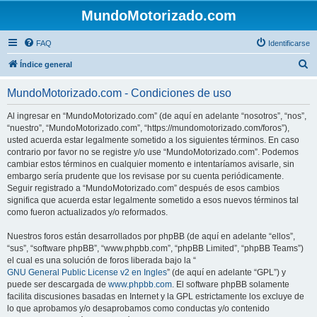
MundoMotorizado.com
FAQ
Identificarse
B
Índice general
u
MundoMotorizado.com - Condiciones de uso
s
c
Al ingresar en “MundoMotorizado.com” (de aquí en adelante “nosotros”, “nos”,
“nuestro”, “MundoMotorizado.com”, “https://mundomotorizado.com/foros”),
a
usted acuerda estar legalmente sometido a los siguientes términos. En caso
r
contrario por favor no se registre y/o use “MundoMotorizado.com”. Podemos
cambiar estos términos en cualquier momento e intentaríamos avisarle, sin
embargo sería prudente que los revisase por su cuenta periódicamente.
Seguir registrado a “MundoMotorizado.com” después de esos cambios
significa que acuerda estar legalmente sometido a esos nuevos términos tal
como fueron actualizados y/o reformados.
Nuestros foros están desarrollados por phpBB (de aquí en adelante “ellos”,
“sus”, “software phpBB”, “www.phpbb.com”, “phpBB Limited”, “phpBB Teams”)
el cual es una solución de foros liberada bajo la “
GNU General Public License v2 en Ingles
” (de aquí en adelante “GPL”) y
puede ser descargada de
www.phpbb.com
. El software phpBB solamente
facilita discusiones basadas en Internet y la GPL estrictamente los excluye de
lo que aprobamos y/o desaprobamos como conductas y/o contenido