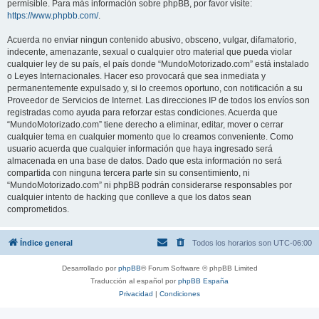
permisible. Para más información sobre phpBB, por favor visite:
https://www.phpbb.com/
.
Acuerda no enviar ningun contenido abusivo, obsceno, vulgar, difamatorio,
indecente, amenazante, sexual o cualquier otro material que pueda violar
cualquier ley de su país, el país donde “MundoMotorizado.com” está instalado
o Leyes Internacionales. Hacer eso provocará que sea inmediata y
permanentemente expulsado y, si lo creemos oportuno, con notificación a su
Proveedor de Servicios de Internet. Las direcciones IP de todos los envíos son
registradas como ayuda para reforzar estas condiciones. Acuerda que
“MundoMotorizado.com” tiene derecho a eliminar, editar, mover o cerrar
cualquier tema en cualquier momento que lo creamos conveniente. Como
usuario acuerda que cualquier información que haya ingresado será
almacenada en una base de datos. Dado que esta información no será
compartida con ninguna tercera parte sin su consentimiento, ni
“MundoMotorizado.com” ni phpBB podrán considerarse responsables por
cualquier intento de hacking que conlleve a que los datos sean
comprometidos.
Índice general
Todos los horarios son
UTC-06:00
Desarrollado por
phpBB
® Forum Software © phpBB Limited
Traducción al español por
phpBB España
Privacidad
|
Condiciones