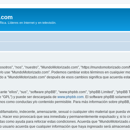
.com
ca. Líderes en Internet y en televisión.
sotros”, “nos”, “nuestro”, “MundoMotorizado.com”, “https://mundomotorizado.com/f
re y/o use “MundoMotorizado.com”. Podemos cambiar estos términos en cualquier mo
rado a “MundoMotorizado.com” después de esos cambios significa que acuerda esta
nte “ellos”, “sus”, “software phpBB”, “www.phpbb.com”, “phpBB Limited”, “phpBB Te
te “GPL”) y puede ser descargada de
www.phpbb.com
. El software phpBB solamente
os como conductas y/o contenido permisible. Para más información sobre phpBB, p
ifamatorio, indecente, amenazante, sexual o cualquier otro material que pueda vio
. Hacer eso provocará que sea inmediata y permanentemente expulsado y, si lo cr
radas como ayuda para reforzar estas condiciones. Acuerda que “MundoMotorizado.co
 usuario acuerda que cualquier información que haya ingresado será almacenada