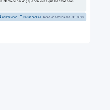
r intento de hacking que conlleve a que los datos sean
Contáctenos
Borrar cookies
Todos los horarios son
UTC-06:00