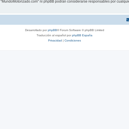
ni “MundoMotorizado.com” ni phpBB podrán considerarse responsables por cualquie
Desarrollado por
phpBB
® Forum Software © phpBB Limited
Traducción al español por
phpBB España
Privacidad
|
Condiciones