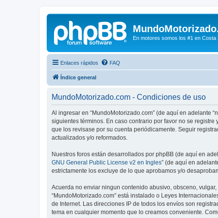
MundoMotorizado
En motores somos los #1 en Costa Ri
Enlaces rápidos
FAQ
Índice general
MundoMotorizado.com - Condiciones de uso
Al ingresar en “MundoMotorizado.com” (de aquí en adelante “no
siguientes términos. En caso contrario por favor no se regist
que los revisase por su cuenta periódicamente. Seguir regist
actualizados y/o reformados.
Nuestros foros están desarrollados por phpBB (de aquí en adela
GNU General Public License v2 en Ingles
” (de aquí en adelan
estrictamente los excluye de lo que aprobamos y/o desaprobam
Acuerda no enviar ningun contenido abusivo, obsceno, vulgar, d
“MundoMotorizado.com” está instalado o Leyes Internacionales
de Internet. Las direcciones IP de todos los envíos son regist
tema en cualquier momento que lo creamos conveniente. Como