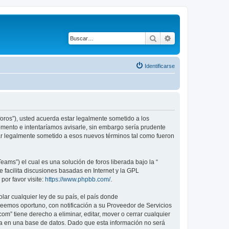
Buscar
Búsqueda avanza
Identificarse
oros”), usted acuerda estar legalmente sometido a los
mento e intentaríamos avisarle, sin embargo sería prudente
r legalmente sometido a esos nuevos términos tal como fueron
ams”) el cual es una solución de foros liberada bajo la “
 facilita discusiones basadas en Internet y la GPL
or favor visite:
https://www.phpbb.com/
.
lar cualquier ley de su país, el país donde
eemos oportuno, con notificación a su Proveedor de Servicios
m” tiene derecho a eliminar, editar, mover o cerrar cualquier
 en una base de datos. Dado que esta información no será