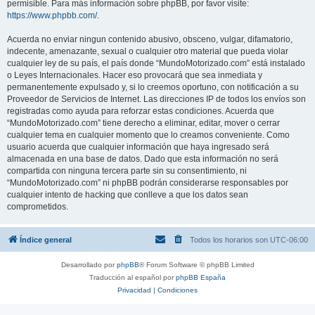
permisible. Para más información sobre phpBB, por favor visite:
https://www.phpbb.com/
.
Acuerda no enviar ningun contenido abusivo, obsceno, vulgar, difamatorio,
indecente, amenazante, sexual o cualquier otro material que pueda violar
cualquier ley de su país, el país donde “MundoMotorizado.com” está instalado
o Leyes Internacionales. Hacer eso provocará que sea inmediata y
permanentemente expulsado y, si lo creemos oportuno, con notificación a su
Proveedor de Servicios de Internet. Las direcciones IP de todos los envíos son
registradas como ayuda para reforzar estas condiciones. Acuerda que
“MundoMotorizado.com” tiene derecho a eliminar, editar, mover o cerrar
cualquier tema en cualquier momento que lo creamos conveniente. Como
usuario acuerda que cualquier información que haya ingresado será
almacenada en una base de datos. Dado que esta información no será
compartida con ninguna tercera parte sin su consentimiento, ni
“MundoMotorizado.com” ni phpBB podrán considerarse responsables por
cualquier intento de hacking que conlleve a que los datos sean
comprometidos.
Índice general
Todos los horarios son
UTC-06:00
Desarrollado por
phpBB
® Forum Software © phpBB Limited
Traducción al español por
phpBB España
Privacidad
|
Condiciones