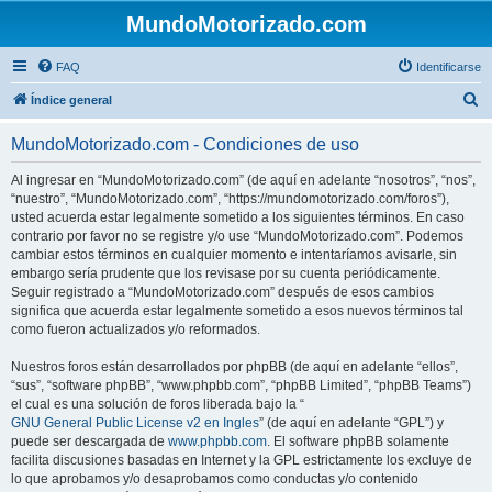
MundoMotorizado.com
FAQ
Identificarse
B
Índice general
u
MundoMotorizado.com - Condiciones de uso
s
c
Al ingresar en “MundoMotorizado.com” (de aquí en adelante “nosotros”, “nos”,
“nuestro”, “MundoMotorizado.com”, “https://mundomotorizado.com/foros”),
a
usted acuerda estar legalmente sometido a los siguientes términos. En caso
r
contrario por favor no se registre y/o use “MundoMotorizado.com”. Podemos
cambiar estos términos en cualquier momento e intentaríamos avisarle, sin
embargo sería prudente que los revisase por su cuenta periódicamente.
Seguir registrado a “MundoMotorizado.com” después de esos cambios
significa que acuerda estar legalmente sometido a esos nuevos términos tal
como fueron actualizados y/o reformados.
Nuestros foros están desarrollados por phpBB (de aquí en adelante “ellos”,
“sus”, “software phpBB”, “www.phpbb.com”, “phpBB Limited”, “phpBB Teams”)
el cual es una solución de foros liberada bajo la “
GNU General Public License v2 en Ingles
” (de aquí en adelante “GPL”) y
puede ser descargada de
www.phpbb.com
. El software phpBB solamente
facilita discusiones basadas en Internet y la GPL estrictamente los excluye de
lo que aprobamos y/o desaprobamos como conductas y/o contenido