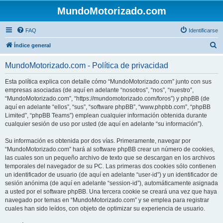
MundoMotorizado.com
FAQ
Identificarse
B
Índice general
u
MundoMotorizado.com - Política de privacidad
s
c
Esta política explica con detalle cómo “MundoMotorizado.com” junto con sus
empresas asociadas (de aquí en adelante “nosotros”, “nos”, “nuestro”,
a
“MundoMotorizado.com”, “https://mundomotorizado.com/foros”) y phpBB (de
r
aquí en adelante “ellos”, “sus”, “software phpBB”, “www.phpbb.com”, “phpBB
Limited”, “phpBB Teams”) emplean cualquier información obtenida durante
cualquier sesión de uso por usted (de aquí en adelante “su información”).
Su información es obtenida por dos vías. Primeramente, navegar por
“MundoMotorizado.com” hará al software phpBB crear un número de cookies,
las cuales son un pequeño archivo de texto que se descargan en los archivos
temporales del navegador de su PC. Las primeras dos cookies sólo contienen
un identificador de usuario (de aquí en adelante “user-id”) y un identificador de
sesión anónima (de aquí en adelante “session-id”), automáticamente asignada
a usted por el software phpBB. Una tercera cookie se creará una vez que haya
navegado por temas en “MundoMotorizado.com” y se emplea para registrar
cuales han sido leídos, con objeto de optimizar su experiencia de usuario.