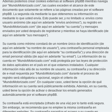
Además podemos crear cookies externas al software phpBB mientras navega
por “MundoMotorizado.com”, las cuales exceden el alcance de este
documento que solamente se refiere a las páginas creadas por el software
phpBB. La segunda vía mediante la que obtenemos su información es
mediante lo que usted envía. Esto puede ser, y no limitado a: envíos como
usuario anónimo (de aquí en adelante “envíos anónimos”), su registro en
“MundoMotorizado.com” (de aquí en adelante “su cuenta”) y mensajes
enviados por usted después de registrarse y mientras se haya identificado (de
aquí en adelante “sus mensajes”).
Su cuenta como mínimo constará de un nombre único de identificación (de
aquí en adelante “su nombre de usuario”), una contraseña personal empleada
para la identificación (de aquí en adelante “su contraseña”) y una dirección de
email personal válida (de aquí en adelante “su email”). La información de su
cuenta en “MundoMotorizado.com” está protegida por las leyes de protección
de datos aplicables en el país en el que estamos instalados. Cualquier
información más allá de su nombre de usuario, su contraseña y su dirección
de e-mail requerida por “MundoMotorizado.com” durante el proceso de
registro será obligatoria u opcional, según el criterio de
“MundoMotorizado.com”. En cualquier caso, usted tiene la opción de qué
información en su cuenta será públicamente exhibida. Además, en su cuenta,
usted tiene la opción de activar o desactivar los emails generados
automáticamente por el software phpBB.
Su contraseña está encriptada (cifrado de una vía) por lo tanto está segura.
Sin embargo, se recomienda que no emplee la misma contraseña en
diferentes websites. Su contraseña garantiza el acceso a su cuenta en