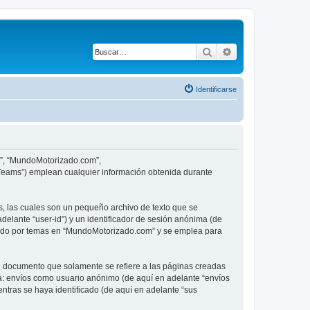
Buscar
Búsqueda avanza
Identificarse
ro”, “MundoMotorizado.com”,
 Teams”) emplean cualquier información obtenida durante
, las cuales son un pequeño archivo de texto que se
delante “user-id”) y un identificador de sesión anónima (de
egado por temas en “MundoMotorizado.com” y se emplea para
 documento que solamente se refiere a las páginas creadas
 a: envíos como usuario anónimo (de aquí en adelante “envíos
ntras se haya identificado (de aquí en adelante “sus