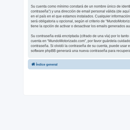
Su cuenta como mínimo constará de un nombre único de identifi
contraseña”) y una dirección de email personal válida (de aqu
en el país en el que estamos instalados. Cualquier informació
será obligatoria u opcional, según el criterio de “MundoMotor
tiene la opción de activar o desactivar los emails generados 
Su contraseña está encriptada (cifrado de una vía) por lo tan
cuenta en “MundoMotorizado.com”, por favor guárdela cuidado
contraseña. Si olvidó la contraseña de su cuenta, puede usar el
software phpBB generará una nueva contraseña para recupera
Índice general