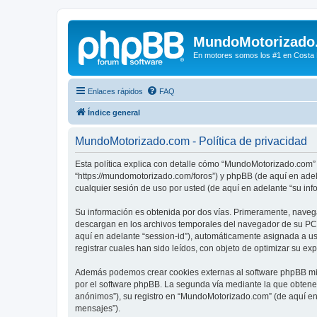
MundoMotorizado
En motores somos los #1 en Costa Ri
Enlaces rápidos
FAQ
Índice general
MundoMotorizado.com - Política de privacidad
Esta política explica con detalle cómo “MundoMotorizado.com” 
“https://mundomotorizado.com/foros”) y phpBB (de aquí en ade
cualquier sesión de uso por usted (de aquí en adelante “su inf
Su información es obtenida por dos vías. Primeramente, naveg
descargan en los archivos temporales del navegador de su PC. 
aquí en adelante “session-id”), automáticamente asignada a 
registrar cuales han sido leídos, con objeto de optimizar su ex
Además podemos crear cookies externas al software phpBB mie
por el software phpBB. La segunda vía mediante la que obtene
anónimos”), su registro en “MundoMotorizado.com” (de aquí en 
mensajes”).