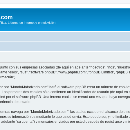
.com
ca. Líderes en Internet y en televisión.
junto con sus empresas asociadas (de aquí en adelante “nosotros”, “nos”, “nuest
lante “ellos”, “sus”, “software phpBB”, “www.phpbb.com”, “phpBB Limited”, “phpBB
ormación”).
ar por “MundoMotorizado.com” hará al software phpBB crear un número de cookies
Las primeras dos cookies sólo contienen un identificador de usuario (de aquí en a
usted por el software phpBB. Una tercera cookie se creará una vez que haya nav
periencia de usuario.
ntras navega por “MundoMotorizado.com”, las cuales exceden el alcance de este
mos su información es mediante lo que usted envía. Esto puede ser, y no limitado
adelante “su cuenta”) y mensajes enviados por usted después de registrarse y mie