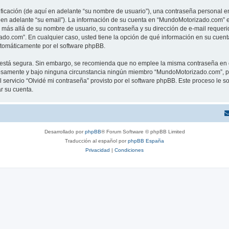
cación (de aquí en adelante “su nombre de usuario”), una contraseña personal em
í en adelante “su email”). La información de su cuenta en “MundoMotorizado.com” es
n más allá de su nombre de usuario, su contraseña y su dirección de e-mail reque
izado.com”. En cualquier caso, usted tiene la opción de qué información en su cue
automáticamente por el software phpBB.
to está segura. Sin embargo, se recomienda que no emplee la misma contraseña en 
samente y bajo ninguna circunstancia ningún miembro “MundoMotorizado.com”, php
 servicio “Olvidé mi contraseña” provisto por el software phpBB. Este proceso le so
r su cuenta.
Desarrollado por
phpBB
® Forum Software © phpBB Limited
Traducción al español por
phpBB España
Privacidad
|
Condiciones