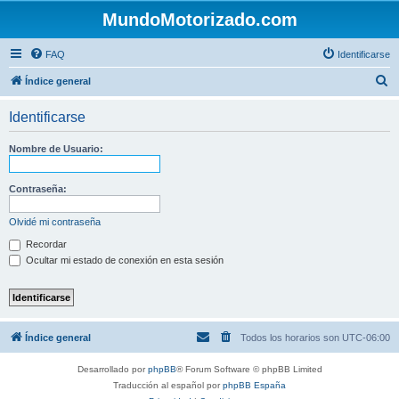
MundoMotorizado.com
FAQ
Identificarse
B
Índice general
u
Identificarse
s
c
Nombre de Usuario:
a
r
Contraseña:
Olvidé mi contraseña
Recordar
Ocultar mi estado de conexión en esta sesión
Índice general
Todos los horarios son
UTC-06:00
Desarrollado por
phpBB
® Forum Software © phpBB Limited
Traducción al español por
phpBB España