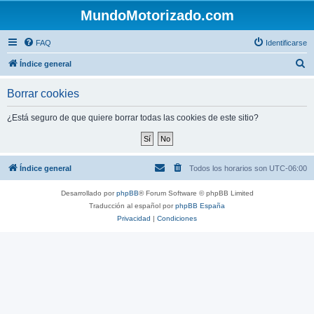
MundoMotorizado.com
FAQ
Identificarse
B
Índice general
u
Borrar cookies
s
c
¿Está seguro de que quiere borrar todas las cookies de este sitio?
a
r
Índice general
Todos los horarios son
UTC-06:00
Desarrollado por
phpBB
® Forum Software © phpBB Limited
Traducción al español por
phpBB España
Privacidad
|
Condiciones