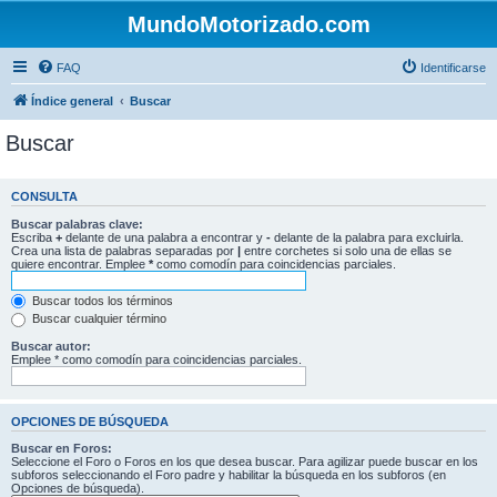
MundoMotorizado.com
FAQ
Identificarse
Índice general
Buscar
Buscar
CONSULTA
Buscar palabras clave:
Escriba
+
delante de una palabra a encontrar y
-
delante de la palabra para excluirla.
Crea una lista de palabras separadas por
|
entre corchetes si solo una de ellas se
quiere encontrar. Emplee
*
como comodín para coincidencias parciales.
Buscar todos los términos
Buscar cualquier término
Buscar autor:
Emplee * como comodín para coincidencias parciales.
OPCIONES DE BÚSQUEDA
Buscar en Foros:
Seleccione el Foro o Foros en los que desea buscar. Para agilizar puede buscar en los
subforos seleccionando el Foro padre y habilitar la búsqueda en los subforos (en
Opciones de búsqueda).