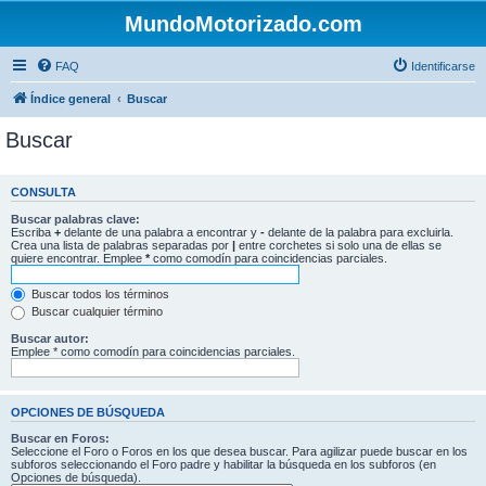
MundoMotorizado.com
FAQ
Identificarse
Índice general
Buscar
Buscar
CONSULTA
Buscar palabras clave:
Escriba
+
delante de una palabra a encontrar y
-
delante de la palabra para excluirla.
Crea una lista de palabras separadas por
|
entre corchetes si solo una de ellas se
quiere encontrar. Emplee
*
como comodín para coincidencias parciales.
Buscar todos los términos
Buscar cualquier término
Buscar autor:
Emplee * como comodín para coincidencias parciales.
OPCIONES DE BÚSQUEDA
Buscar en Foros:
Seleccione el Foro o Foros en los que desea buscar. Para agilizar puede buscar en los
subforos seleccionando el Foro padre y habilitar la búsqueda en los subforos (en
Opciones de búsqueda).