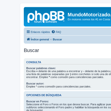
MundoMotorizado
En motores somos los #1 en Costa Ri
Enlaces rápidos
FAQ
Índice general
Buscar
Buscar
CONSULTA
Buscar palabras clave:
Escriba
+
delante de una palabra a encontrar y
-
delante de la palabra 
una lista de palabras separadas por
|
entre corchetes si solo una de el
encontrar. Emplee
*
como comodín para coincidencias parciales.
Buscar autor:
Emplee * como comodín para coincidencias parciales.
OPCIONES DE BÚSQUEDA
Buscar en Foros:
Seleccione el Foro o Foros en los que desea buscar. Para agilizar pue
subforos seleccionando el Foro padre y habilitar la búsqueda en los 
de búsqueda).