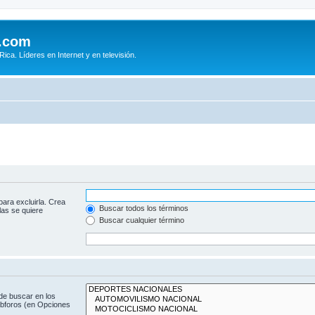
.com
ca. Líderes en Internet y en televisión.
para excluirla. Crea
Buscar todos los términos
las se quiere
Buscar cualquier término
de buscar en los
subforos (en Opciones