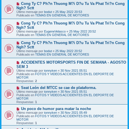
m
e
N
Cong Ty C? Ph?n Thuong M?i D?u Tu Va Phat Tri?n Cong
e
u
Ngh? Sctt
n
e
s
Último mensaje por
bodut
«
25 May 2022 20:53
v
a
Publicado en
TEMAS EN GENERAL DE MOTORES
o
j
m
e
N
Cong Ty C? Ph?n Thuong M?i D?u Tu Va Phat Tri?n Cong
e
u
Ngh? Sctt
n
e
s
Último mensaje por
EugeneVelasco
«
25 May 2022 20:52
v
a
Publicado en
TEMAS EN GENERAL DE MOTORES
o
j
m
e
N
Cong Ty C? Ph?n Thuong M?i D?u Tu Va Phat Tri?n Cong
e
u
Ngh? Sctt
n
e
s
Último mensaje por
bodut
«
25 May 2022 20:52
v
a
Publicado en
TEMAS EN GENERAL DE MOTORES
o
j
m
e
N
ACCIDENTES MOTORSPORTS FIN DE SEMANA - AGOSTO
e
u
SEM 3
n
e
s
Último mensaje por
tonnyken
«
30 Nov 2021 05:51
v
a
Publicado en
FOTOS Y VIDEOS ACCIDENTES EN EL DEPORTE DE
o
j
MOTOR
m
e
Respuestas:
2
e
n
N
Seat León del MTCC se cae de plataforma.
s
u
Último mensaje por
tonnyken
«
30 Nov 2021 05:51
a
e
Publicado en
FOTOS Y VIDEOS ACCIDENTES EN EL DEPORTE DE
j
v
MOTOR
e
o
Respuestas:
1
m
e
N
Un poco de humor para matar la noche
n
u
Último mensaje por
tonnyken
«
30 Nov 2021 05:49
s
e
Publicado en
FOTOS Y VIDEOS ACCIDENTES EN EL DEPORTE DE
a
v
MOTOR
j
o
Respuestas:
1
e
m
e
N