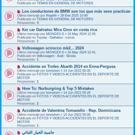
v
a
Publicado en
TEMAS EN GENERAL DE MOTORES
o
j
m
e
N
Los conductores de BMW son los que más sexo practican
e
u
Último mensaje por
n
Regeth
«
28 Ene 2025 10:49
e
Publicado en
s
TEMAS EN GENERAL DE MOTORES
v
Respuestas:
a
4
o
j
m
N
Kei car Dahiatsu Mira Gino en costa rica
e
e
u
Último mensaje por
MONGEX-6
«
16 May 2024 12:45
n
e
Publicado en
Toyota - Daihatsu - Lexus
s
v
Respuestas:
1
a
o
j
m
N
Volkswagen scirocco mk2... 2024
e
e
u
Último mensaje por
MONGEX-6
«
16 May 2024 12:41
n
e
Publicado en
Volkswagen - Audi - Skoda
s
v
Respuestas:
1
a
o
j
m
N
Accidente en Trofeo Abarth 2014 en Enna-Pergusa
e
e
u
Último mensaje por
tonnyken
«
14 Jun 2022 05:35
n
e
Publicado en
FOTOS Y VIDEOS ACCIDENTES EN EL DEPORTE DE
s
v
MOTOR
a
o
Respuestas:
1
j
m
e
e
N
How To: Nurburgring & Top 5 Mistakes
n
u
Último mensaje por
tonnyken
«
14 Jun 2022 05:26
s
e
Publicado en
FOTOS Y VIDEOS ACCIDENTES EN EL DEPORTE DE
a
v
MOTOR
j
o
Respuestas:
2
e
m
e
N
Accidente de Valentina Tomasello - Rep. Dominicana
n
u
Último mensaje por
tonnyken
«
14 Jun 2022 05:05
s
e
Publicado en
FOTOS Y VIDEOS ACCIDENTES EN EL DEPORTE DE
a
v
MOTOR
j
o
Respuestas:
1
e
m
e
N
حاسبة الخيار الثنائي
n