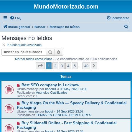
MundoMotorizado.com
FAQ
Identificarse
B
Índice general
Buscar
Mensajes no leídos
u
Mensajes no leídos
s
Ir a búsqueda avanzada
c
Buscar
Búsqueda avanzada
a
Marcar todos como leídos
• Se encontraron más de 1000 coincidencias
r
Página
1
de
40
1
2
3
4
5
40
Siguiente
…
Temas
N
Best SEO company in Lucknow
u
Último mensaje por
nanchi1
«
08 May 2026 13:00
e
Publicado en
Anuncios Clasificados
v
Respuestas:
1
o
m
N
Buy Viagra On the Web — Speedy Delivery & Confidential
e
u
Packaging
n
e
Último mensaje por
bodut
«
14 Sep 2025 23:07
s
v
Publicado en
TEMAS EN GENERAL DE MOTORES
a
o
j
m
N
Buy Sildenafil Online - Fast Shipping & Confidential
e
e
u
Packaging
n
e
s
Último mensaje por
bodut
«
14 Sep 2025 22:34