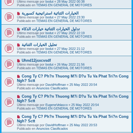
u
Último mensaje por
bodut
«
28 May 2022 00:38
s
e
Publicado en
TEMAS EN GENERAL DE MOTORES
a
v
j
o
N
الخيارات الثنائية استراتيجية كسورية
e
m
u
Último mensaje por
bodut
«
27 May 2022 23:30
e
e
Publicado en
TEMAS EN GENERAL DE MOTORES
n
v
s
o
N
تداول الخيارات الثنائية خيارات الذكاء
a
m
u
j
Último mensaje por
bodut
«
27 May 2022 22:19
e
e
e
Publicado en
TEMAS EN GENERAL DE MOTORES
n
v
s
o
N
تحليل الخيارات الثنائية
a
m
u
j
Último mensaje por
bodut
«
27 May 2022 21:12
e
e
e
Publicado en
TEMAS EN GENERAL DE MOTORES
n
v
s
o
N
Uhnd12jsxcvsdf
a
m
u
j
Último mensaje por
bodut
«
26 May 2022 21:56
e
e
e
Publicado en
TEMAS EN GENERAL DE MOTORES
n
v
s
o
N
Cong Ty C? Ph?n Thuong M?i D?u Tu Va Phat Tri?n Cong
a
m
u
j
Ngh? Sctt
e
e
e
Último mensaje por
n
DavidHoffman
«
25 May 2022 20:54
v
Publicado en
s
Anuncios Clasificados
o
a
m
j
N
Cong Ty C? Ph?n Thuong M?i D?u Tu Va Phat Tri?n Cong
e
e
u
Ngh? Sctt
n
e
s
Último mensaje por
EugeneVelasco
«
25 May 2022 20:54
v
a
Publicado en
TEMAS EN GENERAL DE MOTORES
o
j
m
e
N
Cong Ty C? Ph?n Thuong M?i D?u Tu Va Phat Tri?n Cong
e
u
Ngh? Sctt
n
e
s
Último mensaje por
DavidHoffman
«
25 May 2022 20:53
v
a
Publicado en
Anuncios Clasificados
o
j