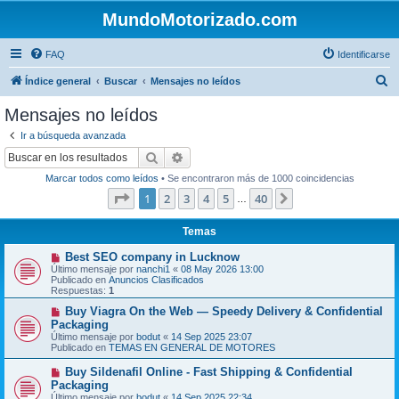
MundoMotorizado.com
FAQ
Identificarse
B
Índice general
Buscar
Mensajes no leídos
u
Mensajes no leídos
s
Ir a búsqueda avanzada
c
Buscar
Búsqueda avanzada
a
Marcar todos como leídos
• Se encontraron más de 1000 coincidencias
r
Página
1
de
40
1
2
3
4
5
40
Siguiente
…
Temas
N
Best SEO company in Lucknow
u
Último mensaje por
nanchi1
«
08 May 2026 13:00
e
Publicado en
Anuncios Clasificados
v
Respuestas:
1
o
m
N
Buy Viagra On the Web — Speedy Delivery & Confidential
e
u
Packaging
n
e
Último mensaje por
bodut
«
14 Sep 2025 23:07
s
v
Publicado en
TEMAS EN GENERAL DE MOTORES
a
o
j
m
N
Buy Sildenafil Online - Fast Shipping & Confidential
e
e
u
Packaging
n
e
s
Último mensaje por
bodut
«
14 Sep 2025 22:34