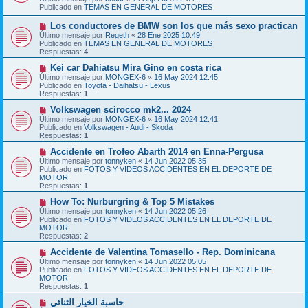
v
a
Publicado en
TEMAS EN GENERAL DE MOTORES
o
j
m
e
N
Los conductores de BMW son los que más sexo practican
e
u
Último mensaje por
n
Regeth
«
28 Ene 2025 10:49
e
Publicado en
s
TEMAS EN GENERAL DE MOTORES
v
Respuestas:
a
4
o
j
m
N
Kei car Dahiatsu Mira Gino en costa rica
e
e
u
Último mensaje por
MONGEX-6
«
16 May 2024 12:45
n
e
Publicado en
Toyota - Daihatsu - Lexus
s
v
Respuestas:
1
a
o
j
m
N
Volkswagen scirocco mk2... 2024
e
e
u
Último mensaje por
MONGEX-6
«
16 May 2024 12:41
n
e
Publicado en
Volkswagen - Audi - Skoda
s
v
Respuestas:
1
a
o
j
m
N
Accidente en Trofeo Abarth 2014 en Enna-Pergusa
e
e
u
Último mensaje por
tonnyken
«
14 Jun 2022 05:35
n
e
Publicado en
FOTOS Y VIDEOS ACCIDENTES EN EL DEPORTE DE
s
v
MOTOR
a
o
Respuestas:
1
j
m
e
e
N
How To: Nurburgring & Top 5 Mistakes
n
u
Último mensaje por
tonnyken
«
14 Jun 2022 05:26
s
e
Publicado en
FOTOS Y VIDEOS ACCIDENTES EN EL DEPORTE DE
a
v
MOTOR
j
o
Respuestas:
2
e
m
e
N
Accidente de Valentina Tomasello - Rep. Dominicana
n
u
Último mensaje por
tonnyken
«
14 Jun 2022 05:05
s
e
Publicado en
FOTOS Y VIDEOS ACCIDENTES EN EL DEPORTE DE
a
v
MOTOR
j
o
Respuestas:
1
e
m
e
N
حاسبة الخيار الثنائي
n