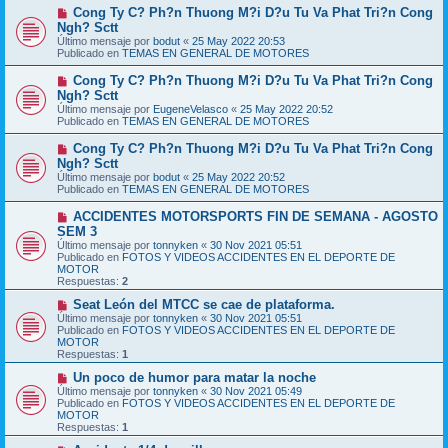
m
e
N
Cong Ty C? Ph?n Thuong M?i D?u Tu Va Phat Tri?n Cong
e
u
Ngh? Sctt
n
e
s
Último mensaje por
bodut
«
25 May 2022 20:53
v
a
Publicado en
TEMAS EN GENERAL DE MOTORES
o
j
m
e
N
Cong Ty C? Ph?n Thuong M?i D?u Tu Va Phat Tri?n Cong
e
u
Ngh? Sctt
n
e
s
Último mensaje por
EugeneVelasco
«
25 May 2022 20:52
v
a
Publicado en
TEMAS EN GENERAL DE MOTORES
o
j
m
e
N
Cong Ty C? Ph?n Thuong M?i D?u Tu Va Phat Tri?n Cong
e
u
Ngh? Sctt
n
e
s
Último mensaje por
bodut
«
25 May 2022 20:52
v
a
Publicado en
TEMAS EN GENERAL DE MOTORES
o
j
m
e
N
ACCIDENTES MOTORSPORTS FIN DE SEMANA - AGOSTO
e
u
SEM 3
n
e
s
Último mensaje por
tonnyken
«
30 Nov 2021 05:51
v
a
Publicado en
FOTOS Y VIDEOS ACCIDENTES EN EL DEPORTE DE
o
j
MOTOR
m
e
Respuestas:
2
e
n
N
Seat León del MTCC se cae de plataforma.
s
u
Último mensaje por
tonnyken
«
30 Nov 2021 05:51
a
e
Publicado en
FOTOS Y VIDEOS ACCIDENTES EN EL DEPORTE DE
j
v
MOTOR
e
o
Respuestas:
1
m
e
N
Un poco de humor para matar la noche
n
u
Último mensaje por
tonnyken
«
30 Nov 2021 05:49
s
e
Publicado en
FOTOS Y VIDEOS ACCIDENTES EN EL DEPORTE DE
a
v
MOTOR
j
o
Respuestas:
1
e
m
e
N