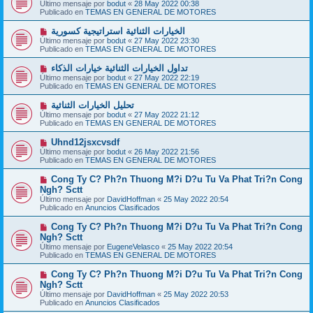
u
Último mensaje por
bodut
«
28 May 2022 00:38
s
e
Publicado en
TEMAS EN GENERAL DE MOTORES
a
v
j
o
N
الخيارات الثنائية استراتيجية كسورية
e
m
u
Último mensaje por
bodut
«
27 May 2022 23:30
e
e
Publicado en
TEMAS EN GENERAL DE MOTORES
n
v
s
o
N
تداول الخيارات الثنائية خيارات الذكاء
a
m
u
j
Último mensaje por
bodut
«
27 May 2022 22:19
e
e
e
Publicado en
TEMAS EN GENERAL DE MOTORES
n
v
s
o
N
تحليل الخيارات الثنائية
a
m
u
j
Último mensaje por
bodut
«
27 May 2022 21:12
e
e
e
Publicado en
TEMAS EN GENERAL DE MOTORES
n
v
s
o
N
Uhnd12jsxcvsdf
a
m
u
j
Último mensaje por
bodut
«
26 May 2022 21:56
e
e
e
Publicado en
TEMAS EN GENERAL DE MOTORES
n
v
s
o
N
Cong Ty C? Ph?n Thuong M?i D?u Tu Va Phat Tri?n Cong
a
m
u
j
Ngh? Sctt
e
e
e
Último mensaje por
n
DavidHoffman
«
25 May 2022 20:54
v
Publicado en
s
Anuncios Clasificados
o
a
m
j
N
Cong Ty C? Ph?n Thuong M?i D?u Tu Va Phat Tri?n Cong
e
e
u
Ngh? Sctt
n
e
s
Último mensaje por
EugeneVelasco
«
25 May 2022 20:54
v
a
Publicado en
TEMAS EN GENERAL DE MOTORES
o
j
m
e
N
Cong Ty C? Ph?n Thuong M?i D?u Tu Va Phat Tri?n Cong
e
u
Ngh? Sctt
n
e
s
Último mensaje por
DavidHoffman
«
25 May 2022 20:53
v
a
Publicado en
Anuncios Clasificados
o
j