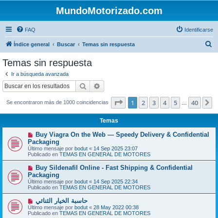
MundoMotorizado.com
FAQ
Identificarse
B
Índice general
Buscar
Temas sin respuesta
u
Temas sin respuesta
s
Ir a búsqueda avanzada
c
Buscar
Búsqueda avanzada
a
Página
1
de
40
1
2
3
4
5
40
S
Se encontraron más de 1000 coincidencias
r
…
Temas
N
Buy Viagra On the Web — Speedy Delivery & Confidential
u
Packaging
e
Último mensaje por
bodut
«
14 Sep 2025 23:07
v
Publicado en
TEMAS EN GENERAL DE MOTORES
o
m
N
Buy Sildenafil Online - Fast Shipping & Confidential
e
u
Packaging
n
e
s
Último mensaje por
bodut
«
14 Sep 2025 22:34
v
a
Publicado en
TEMAS EN GENERAL DE MOTORES
o
j
m
e
N
حاسبة الخيار الثنائي
e
u
Último mensaje por
n
bodut
«
28 May 2022 00:38
e
Publicado en
s
TEMAS EN GENERAL DE MOTORES
v