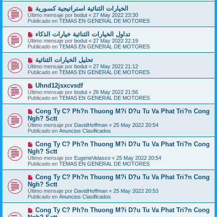
a
o
j
N
الخيارات الثنائية استراتيجية كسورية
m
e
u
Último mensaje por
bodut
«
27 May 2022 23:30
e
e
Publicado en
TEMAS EN GENERAL DE MOTORES
n
v
s
o
N
تداول الخيارات الثنائية خيارات الذكاء
a
m
u
j
Último mensaje por
bodut
«
27 May 2022 22:19
e
e
e
Publicado en
TEMAS EN GENERAL DE MOTORES
n
v
s
o
N
تحليل الخيارات الثنائية
a
m
u
j
Último mensaje por
bodut
«
27 May 2022 21:12
e
e
e
Publicado en
TEMAS EN GENERAL DE MOTORES
n
v
s
o
N
Uhnd12jsxcvsdf
a
m
u
j
Último mensaje por
bodut
«
26 May 2022 21:56
e
e
e
Publicado en
TEMAS EN GENERAL DE MOTORES
n
v
s
o
N
Cong Ty C? Ph?n Thuong M?i D?u Tu Va Phat Tri?n Cong
a
m
u
j
Ngh? Sctt
e
e
e
Último mensaje por
n
DavidHoffman
«
25 May 2022 20:54
v
Publicado en
s
Anuncios Clasificados
o
a
m
j
N
Cong Ty C? Ph?n Thuong M?i D?u Tu Va Phat Tri?n Cong
e
e
u
Ngh? Sctt
n
e
s
Último mensaje por
EugeneVelasco
«
25 May 2022 20:54
v
a
Publicado en
TEMAS EN GENERAL DE MOTORES
o
j
m
e
N
Cong Ty C? Ph?n Thuong M?i D?u Tu Va Phat Tri?n Cong
e
u
Ngh? Sctt
n
e
s
Último mensaje por
DavidHoffman
«
25 May 2022 20:53
v
a
Publicado en
Anuncios Clasificados
o
j
m
e
N
Cong Ty C? Ph?n Thuong M?i D?u Tu Va Phat Tri?n Cong
e
u
n