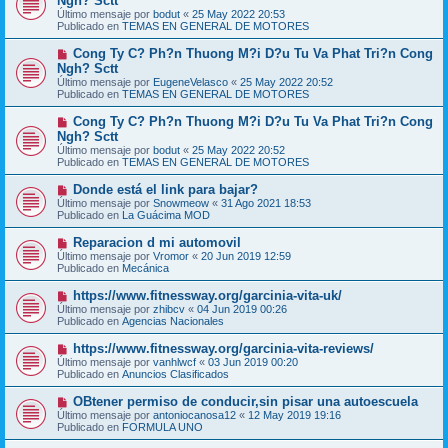
Ngh? Sctt
e
s
Último mensaje por
bodut
«
25 May 2022 20:53
v
a
Publicado en
TEMAS EN GENERAL DE MOTORES
o
j
m
e
N
Cong Ty C? Ph?n Thuong M?i D?u Tu Va Phat Tri?n Cong
e
u
Ngh? Sctt
n
e
s
Último mensaje por
EugeneVelasco
«
25 May 2022 20:52
v
a
Publicado en
TEMAS EN GENERAL DE MOTORES
o
j
m
e
N
Cong Ty C? Ph?n Thuong M?i D?u Tu Va Phat Tri?n Cong
e
u
Ngh? Sctt
n
e
s
Último mensaje por
bodut
«
25 May 2022 20:52
v
a
Publicado en
TEMAS EN GENERAL DE MOTORES
o
j
m
e
N
Donde está el link para bajar?
e
u
Último mensaje por
n
Snowmeow
«
31 Ago 2021 18:53
e
Publicado en
s
La Guácima MOD
v
a
o
j
N
Reparacion d mi automovil
m
e
u
Último mensaje por
Vromor
«
20 Jun 2019 12:59
e
e
Publicado en
Mecánica
n
v
s
o
N
https://www.fitnessway.org/garcinia-vita-uk/
a
m
u
j
Último mensaje por
zhibcv
«
04 Jun 2019 00:26
e
e
e
Publicado en
Agencias Nacionales
n
v
s
o
N
https://www.fitnessway.org/garcinia-vita-reviews/
a
m
u
j
Último mensaje por
vanhlwcf
«
03 Jun 2019 00:20
e
e
e
Publicado en
Anuncios Clasificados
n
v
s
o
N
OBtener permiso de conducir,sin pisar una autoescuela
a
m
u
j
Último mensaje por
antoniocanosa12
«
12 May 2019 19:16
e
e
e
Publicado en
FORMULA UNO
n
v
s
o