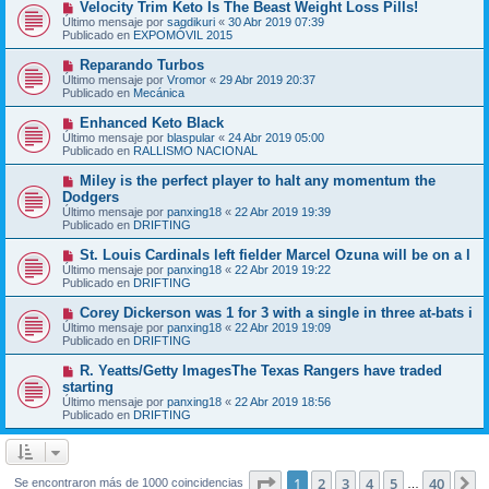
N
Velocity Trim Keto Is The Beast Weight Loss Pills!
a
m
u
j
Último mensaje por
sagdikuri
«
30 Abr 2019 07:39
e
e
e
Publicado en
EXPOMÓVIL 2015
n
v
s
o
N
Reparando Turbos
a
m
u
j
Último mensaje por
Vromor
«
29 Abr 2019 20:37
e
e
e
Publicado en
Mecánica
n
v
s
o
N
Enhanced Keto Black
a
m
u
j
Último mensaje por
blaspular
«
24 Abr 2019 05:00
e
e
e
Publicado en
RALLISMO NACIONAL
n
v
s
o
N
Miley is the perfect player to halt any momentum the
a
m
u
j
Dodgers
e
e
e
Último mensaje por
n
panxing18
«
22 Abr 2019 19:39
v
Publicado en
s
DRIFTING
o
a
m
j
N
St. Louis Cardinals left fielder Marcel Ozuna will be on a l
e
e
u
Último mensaje por
n
panxing18
«
22 Abr 2019 19:22
e
Publicado en
s
DRIFTING
v
a
o
j
N
Corey Dickerson was 1 for 3 with a single in three at-bats i
m
e
u
Último mensaje por
panxing18
«
22 Abr 2019 19:09
e
e
Publicado en
DRIFTING
n
v
s
o
N
R. Yeatts/Getty ImagesThe Texas Rangers have traded
a
m
u
j
starting
e
e
e
Último mensaje por
n
panxing18
«
22 Abr 2019 18:56
v
Publicado en
s
DRIFTING
o
a
m
j
e
e
n
s
Página
1
de
40
1
2
3
4
5
40
S
Se encontraron más de 1000 coincidencias
…
a