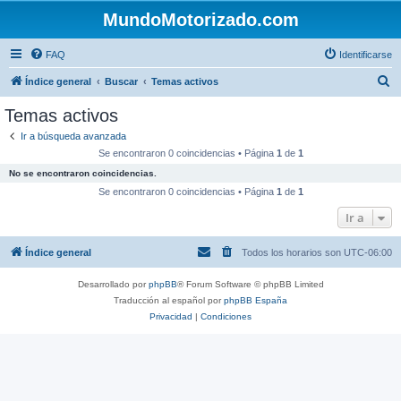
MundoMotorizado.com
FAQ
Identificarse
B
Índice general
Buscar
Temas activos
u
Temas activos
s
Ir a búsqueda avanzada
c
Se encontraron 0 coincidencias • Página
1
de
1
a
No se encontraron coincidencias.
r
Se encontraron 0 coincidencias • Página
1
de
1
Ir a
Índice general
Todos los horarios son
UTC-06:00
Desarrollado por
phpBB
® Forum Software © phpBB Limited
Traducción al español por
phpBB España
Privacidad
|
Condiciones