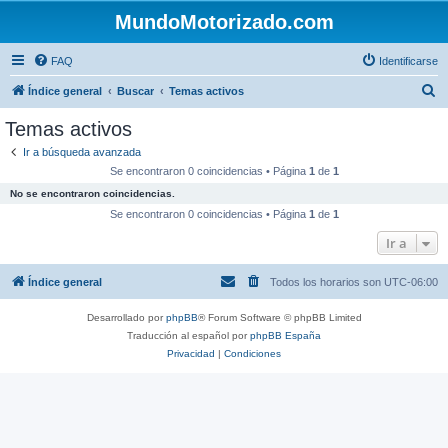
MundoMotorizado.com
FAQ
Identificarse
B
Índice general
Buscar
Temas activos
u
Temas activos
s
Ir a búsqueda avanzada
c
Se encontraron 0 coincidencias • Página
1
de
1
a
No se encontraron coincidencias.
r
Se encontraron 0 coincidencias • Página
1
de
1
Ir a
Índice general
Todos los horarios son
UTC-06:00
Desarrollado por
phpBB
® Forum Software © phpBB Limited
Traducción al español por
phpBB España
Privacidad
|
Condiciones