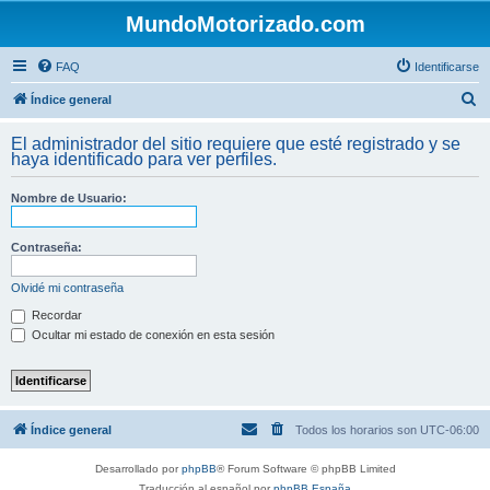
MundoMotorizado.com
FAQ
Identificarse
B
Índice general
u
El administrador del sitio requiere que esté registrado y se
s
haya identificado para ver perfiles.
c
Nombre de Usuario:
a
r
Contraseña:
Olvidé mi contraseña
Recordar
Ocultar mi estado de conexión en esta sesión
Índice general
Todos los horarios son
UTC-06:00
Desarrollado por
phpBB
® Forum Software © phpBB Limited
Traducción al español por
phpBB España