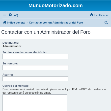
MundoMotorizado.com
FAQ
Identificarse
B
Índice general
Contactar con un Administrador del Foro
u
Contactar con un Administrador del Foro
s
c
Destinatario:
Administrador
a
r
Su dirección de correo electrónico:
Su nombre:
Asunto:
Cuerpo del mensaje:
Este mensaje será enviado como texto plano, no incluya HTML o BBCode. La dirección
del remitente será su dirección de email.