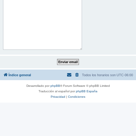
Índice general
Todos los horarios son
UTC-06:00
Desarrollado por
phpBB
® Forum Software © phpBB Limited
Traducción al español por
phpBB España
Privacidad
|
Condiciones