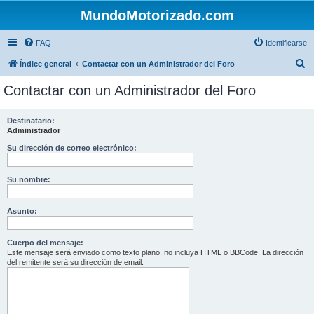
MundoMotorizado.com
FAQ
Identificarse
B
Índice general
Contactar con un Administrador del Foro
u
Contactar con un Administrador del Foro
s
c
Destinatario:
Administrador
a
r
Su dirección de correo electrónico:
Su nombre:
Asunto:
Cuerpo del mensaje:
Este mensaje será enviado como texto plano, no incluya HTML o BBCode. La dirección
del remitente será su dirección de email.