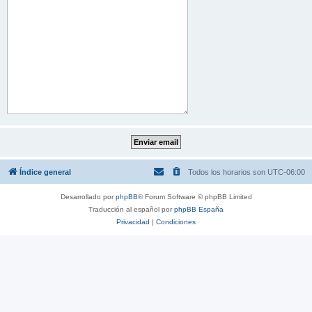
Índice general
Todos los horarios son
UTC-06:00
Desarrollado por
phpBB
® Forum Software © phpBB Limited
Traducción al español por
phpBB España
Privacidad
|
Condiciones