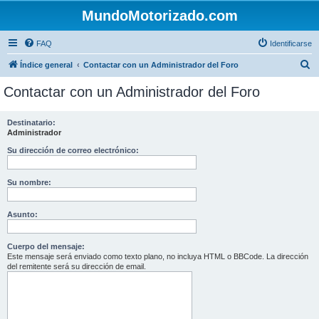
MundoMotorizado.com
FAQ
Identificarse
B
Índice general
Contactar con un Administrador del Foro
u
Contactar con un Administrador del Foro
s
c
Destinatario:
Administrador
a
r
Su dirección de correo electrónico:
Su nombre:
Asunto:
Cuerpo del mensaje:
Este mensaje será enviado como texto plano, no incluya HTML o BBCode. La dirección
del remitente será su dirección de email.