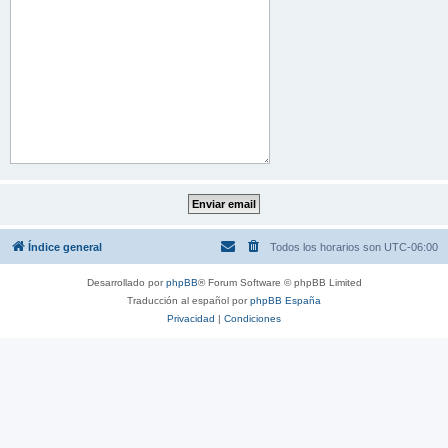
Índice general
Todos los horarios son
UTC-06:00
Desarrollado por
phpBB
® Forum Software © phpBB Limited
Traducción al español por
phpBB España
Privacidad
|
Condiciones