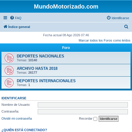
MundoMotorizado.com
FAQ
Identificarse
B
Índice general
u
Fecha actual 08 Ago 2026 07:46
Marcar todos los Foros como leídos
s
Foro
c
a
DEPORTES NACIONALES
Temas:
10140
r
ARCHIVO HASTA 2018
Temas:
26177
DEPORTES INTERNACIONALES
Temas:
1
IDENTIFICARSE
Nombre de Usuario:
Contraseña:
Olvidé mi contraseña
Recordar
¿QUIÉN ESTÁ CONECTADO?