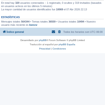
En total hay
320
usuarios conectados :: 1 registrado, 0 ocultos y 319 invitados (basados
en usuarios activos en los últimos 5 minutos)
La mayor cantidad de usuarios identificados fue
10069
el 07 Abr 2026 22:13
ESTADÍSTICAS
Mensajes totales
564344
• Temas totales
36559
• Usuarios totales
10494
• Nuestro
usuario más reciente es
ksrccv
Índice general
Todos los horarios son
UTC-06:00
Desarrollado por
phpBB
® Forum Software © phpBB Limited
Traducción al español por
phpBB España
Privacidad
|
Condiciones