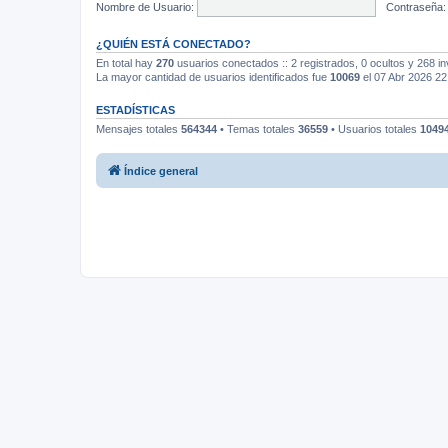
Nombre de Usuario:
Contraseña:
¿QUIÉN ESTÁ CONECTADO?
En total hay
270
usuarios conectados :: 2 registrados, 0 ocultos y 268 in
La mayor cantidad de usuarios identificados fue
10069
el 07 Abr 2026 22
ESTADÍSTICAS
Mensajes totales
564344
• Temas totales
36559
• Usuarios totales
1049
Índice general