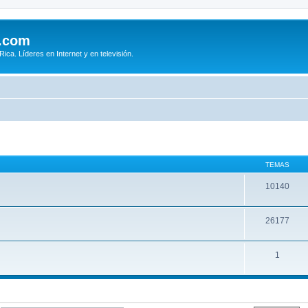
.com
ca. Líderes en Internet y en televisión.
TEMAS
10140
26177
1