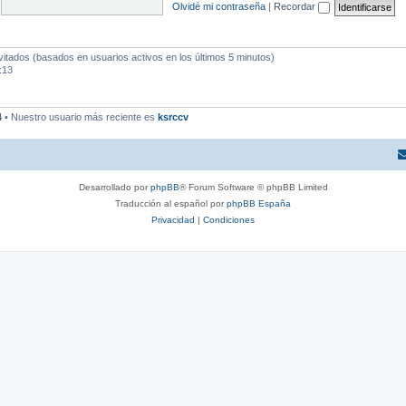
Olvidé mi contraseña
|
Recordar
vitados (basados en usuarios activos en los últimos 5 minutos)
:13
4
• Nuestro usuario más reciente es
ksrccv
Desarrollado por
phpBB
® Forum Software © phpBB Limited
Traducción al español por
phpBB España
Privacidad
|
Condiciones