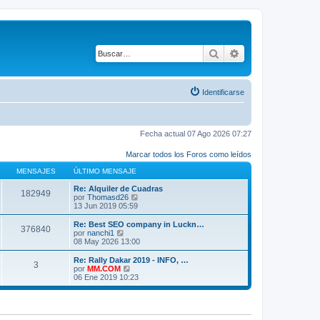
Buscar
Búsqueda avanza
Identificarse
Fecha actual 07 Ago 2026 07:27
Marcar todos los Foros como leídos
MENSAJES
ÚLTIMO MENSAJE
Re: Alquiler de Cuadras
182949
V
por
Thomasd26
e
13 Jun 2019 05:59
r
ú
Re: Best SEO company in Luckn…
376840
l
V
por
nanchi1
t
e
08 May 2026 13:00
i
r
m
ú
Re: Rally Dakar 2019 - INFO, …
3
o
l
V
por
MM.COM
m
t
e
06 Ene 2019 10:23
e
i
r
n
m
ú
s
o
l
a
m
t
j
e
i