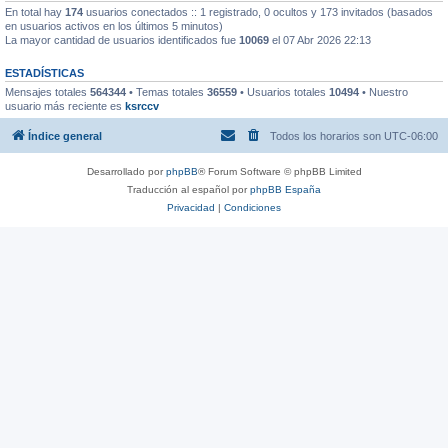
En total hay
174
usuarios conectados :: 1 registrado, 0 ocultos y 173 invitados (basados
en usuarios activos en los últimos 5 minutos)
La mayor cantidad de usuarios identificados fue
10069
el 07 Abr 2026 22:13
ESTADÍSTICAS
Mensajes totales
564344
• Temas totales
36559
• Usuarios totales
10494
• Nuestro
usuario más reciente es
ksrccv
Índice general
Todos los horarios son
UTC-06:00
Desarrollado por
phpBB
® Forum Software © phpBB Limited
Traducción al español por
phpBB España
Privacidad
|
Condiciones