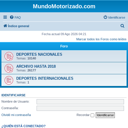
MundoMotorizado.com
FAQ
Identificarse
B
Índice general
u
Fecha actual 09 Ago 2026 04:21
Marcar todos los Foros como leídos
s
Foro
c
a
DEPORTES NACIONALES
Temas:
10140
r
ARCHIVO HASTA 2018
Temas:
26177
DEPORTES INTERNACIONALES
Temas:
1
IDENTIFICARSE
Nombre de Usuario:
Contraseña:
Olvidé mi contraseña
Recordar
¿QUIÉN ESTÁ CONECTADO?