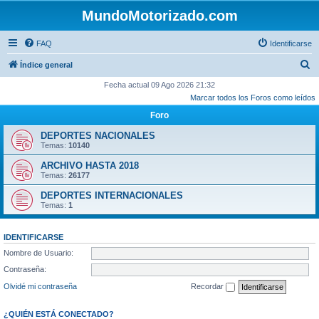
MundoMotorizado.com
FAQ
Identificarse
B
Índice general
u
Fecha actual 09 Ago 2026 21:32
Marcar todos los Foros como leídos
s
Foro
c
a
DEPORTES NACIONALES
Temas:
10140
r
ARCHIVO HASTA 2018
Temas:
26177
DEPORTES INTERNACIONALES
Temas:
1
IDENTIFICARSE
Nombre de Usuario:
Contraseña:
Olvidé mi contraseña
Recordar
¿QUIÉN ESTÁ CONECTADO?