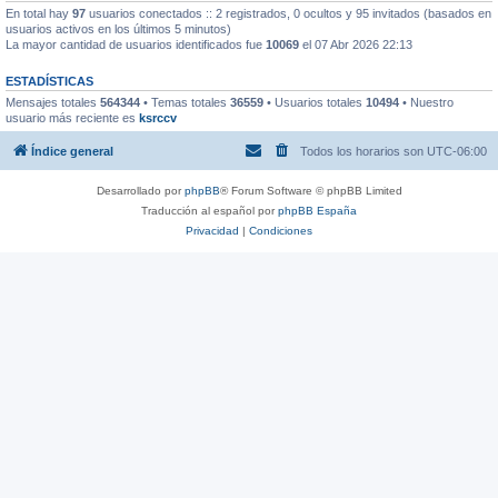
En total hay
97
usuarios conectados :: 2 registrados, 0 ocultos y 95 invitados (basados en
usuarios activos en los últimos 5 minutos)
La mayor cantidad de usuarios identificados fue
10069
el 07 Abr 2026 22:13
ESTADÍSTICAS
Mensajes totales
564344
• Temas totales
36559
• Usuarios totales
10494
• Nuestro
usuario más reciente es
ksrccv
Índice general
Todos los horarios son
UTC-06:00
Desarrollado por
phpBB
® Forum Software © phpBB Limited
Traducción al español por
phpBB España
Privacidad
|
Condiciones