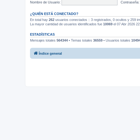
Nombre de Usuario:
Contraseña:
¿QUIÉN ESTÁ CONECTADO?
En total hay
262
usuarios conectados :: 3 registrados, 0 ocultos y 259 in
La mayor cantidad de usuarios identificados fue
10069
el 07 Abr 2026 22
ESTADÍSTICAS
Mensajes totales
564344
• Temas totales
36559
• Usuarios totales
1049
Índice general