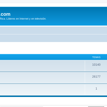
.com
ca. Líderes en Internet y en televisión.
TEMAS
10140
26177
1