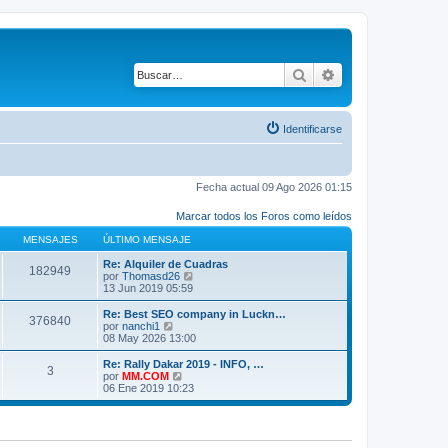
Buscar
Búsqueda avanza
Identificarse
Fecha actual 09 Ago 2026 01:15
Marcar todos los Foros como leídos
MENSAJES
ÚLTIMO MENSAJE
Re: Alquiler de Cuadras
182949
V
por
Thomasd26
e
13 Jun 2019 05:59
r
ú
Re: Best SEO company in Luckn…
376840
l
V
por
nanchi1
t
e
08 May 2026 13:00
i
r
m
ú
Re: Rally Dakar 2019 - INFO, …
3
o
l
V
por
MM.COM
m
t
e
06 Ene 2019 10:23
e
i
r
n
m
ú
s
o
l
a
m
t
j
e
i