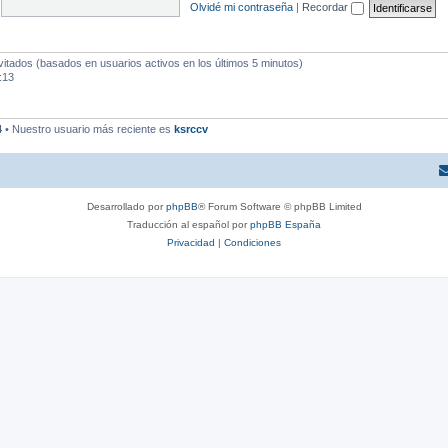
Olvidé mi contraseña
|
Recordar
vitados (basados en usuarios activos en los últimos 5 minutos)
:13
4
• Nuestro usuario más reciente es
ksrccv
Desarrollado por
phpBB
® Forum Software © phpBB Limited
Traducción al español por
phpBB España
Privacidad
|
Condiciones