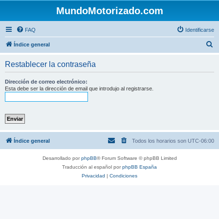
MundoMotorizado.com
FAQ
Identificarse
B
Índice general
u
Restablecer la contraseña
s
c
Dirección de correo electrónico:
Esta debe ser la dirección de email que introdujo al registrarse.
a
r
Índice general
Todos los horarios son
UTC-06:00
Desarrollado por
phpBB
® Forum Software © phpBB Limited
Traducción al español por
phpBB España
Privacidad
|
Condiciones